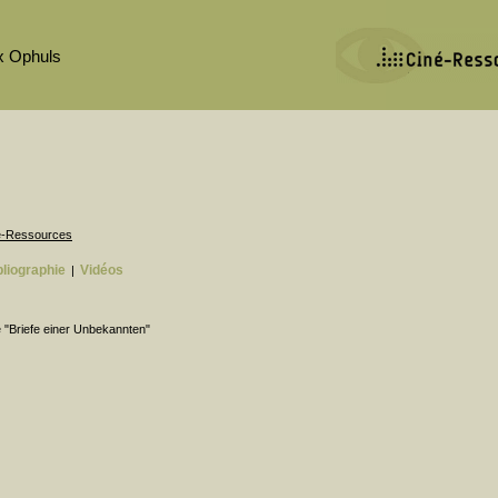
x Ophuls
né-Ressources
bliographie
Vidéos
|
e "Briefe einer Unbekannten"