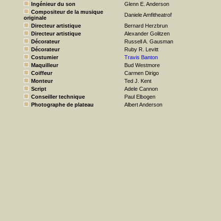
Ingénieur du son
Glenn E. Anderson
Compositeur de la musique
Daniele Amfitheatrof
originale
Directeur artistique
Bernard Herzbrun
Directeur artistique
Alexander Golitzen
Décorateur
Russell A. Gausman
Décorateur
Ruby R. Levitt
Costumier
Travis Banton
Maquilleur
Bud Westmore
Coiffeur
Carmen Dirigo
Monteur
Ted J. Kent
Script
Adele Cannon
Conseiller technique
Paul Elbogen
Photographe de plateau
Albert Anderson