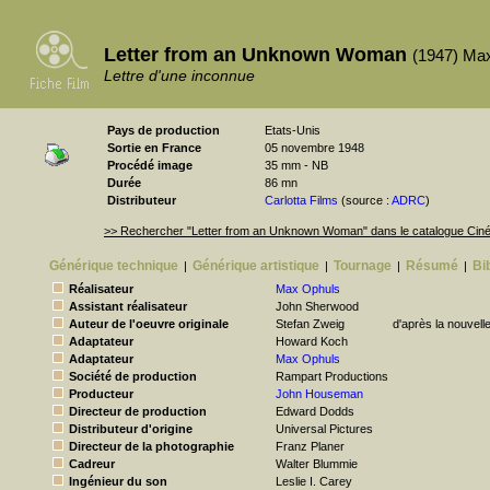
Letter from an Unknown Woman
(1947) Ma
Lettre d'une inconnue
Pays de production
Etats-Unis
Sortie en France
05 novembre 1948
Procédé image
35 mm - NB
Durée
86 mn
Distributeur
Carlotta Films
(source :
ADRC
)
>> Rechercher "Letter from an Unknown Woman" dans le catalogue Ci
Générique technique
Générique artistique
Tournage
Résumé
Bi
|
|
|
|
Réalisateur
Max Ophuls
Assistant réalisateur
John Sherwood
Auteur de l'oeuvre originale
Stefan Zweig
d'après la nouvell
Adaptateur
Howard Koch
Adaptateur
Max Ophuls
Société de production
Rampart Productions
Producteur
John Houseman
Directeur de production
Edward Dodds
Distributeur d'origine
Universal Pictures
Directeur de la photographie
Franz Planer
Cadreur
Walter Blummie
Ingénieur du son
Leslie I. Carey