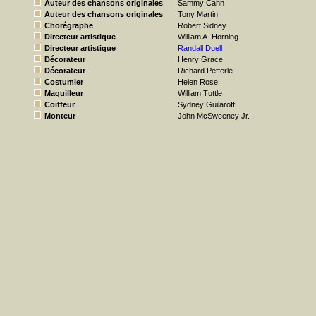
Auteur des chansons originales
Sammy Cahn
Auteur des chansons originales
Tony Martin
Chorégraphe
Robert Sidney
Directeur artistique
William A. Horning
Directeur artistique
Randall Duell
Décorateur
Henry Grace
Décorateur
Richard Pefferle
Costumier
Helen Rose
Maquilleur
William Tuttle
Coiffeur
Sydney Guilaroff
Monteur
John McSweeney Jr.