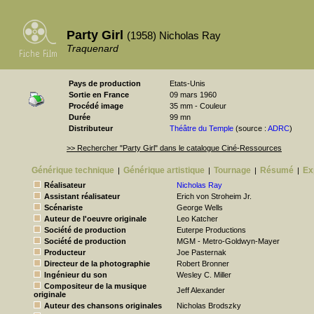
Party Girl
(1958) Nicholas Ray
Traquenard
Pays de production
Etats-Unis
Sortie en France
09 mars 1960
Procédé image
35 mm - Couleur
Durée
99 mn
Distributeur
Théâtre du Temple
(source :
ADRC
)
>> Rechercher "Party Girl" dans le catalogue Ciné-Ressources
Générique technique
Générique artistique
Tournage
Résumé
Ex
|
|
|
|
Réalisateur
Nicholas Ray
Assistant réalisateur
Erich von Stroheim Jr.
Scénariste
George Wells
Auteur de l'oeuvre originale
Leo Katcher
Société de production
Euterpe Productions
Société de production
MGM - Metro-Goldwyn-Mayer
Producteur
Joe Pasternak
Directeur de la photographie
Robert Bronner
Ingénieur du son
Wesley C. Miller
Compositeur de la musique
Jeff Alexander
originale
Auteur des chansons originales
Nicholas Brodszky