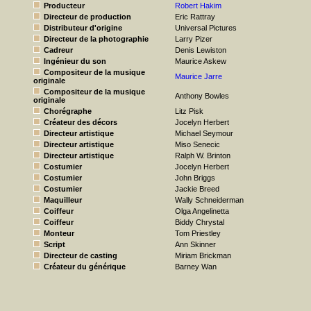
Producteur
Robert Hakim
Directeur de production
Eric Rattray
Distributeur d'origine
Universal Pictures
Directeur de la photographie
Larry Pizer
Cadreur
Denis Lewiston
Ingénieur du son
Maurice Askew
Compositeur de la musique
Maurice Jarre
originale
Compositeur de la musique
Anthony Bowles
originale
Chorégraphe
Litz Pisk
Créateur des décors
Jocelyn Herbert
Directeur artistique
Michael Seymour
Directeur artistique
Miso Senecic
Directeur artistique
Ralph W. Brinton
Costumier
Jocelyn Herbert
Costumier
John Briggs
Costumier
Jackie Breed
Maquilleur
Wally Schneiderman
Coiffeur
Olga Angelinetta
Coiffeur
Biddy Chrystal
Monteur
Tom Priestley
Script
Ann Skinner
Directeur de casting
Miriam Brickman
Créateur du générique
Barney Wan