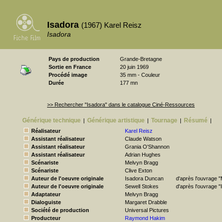
Isadora
(1967) Karel Reisz
Isadora
Pays de production
Grande-Bretagne
Sortie en France
20 juin 1969
Procédé image
35 mm - Couleur
Durée
177 mn
>> Rechercher "Isadora" dans le catalogue Ciné-Ressources
Générique technique
Générique artistique
Tournage
Résumé
|
|
|
|
Réalisateur
Karel Reisz
Assistant réalisateur
Claude Watson
Assistant réalisateur
Grania O'Shannon
Assistant réalisateur
Adrian Hughes
Scénariste
Melvyn Bragg
Scénariste
Clive Exton
Auteur de l'oeuvre originale
Isadora Duncan
d'après l'ouvrage "
Auteur de l'oeuvre originale
Sewell Stokes
d'après l'ouvrage "
Adaptateur
Melvyn Bragg
Dialoguiste
Margaret Drabble
Société de production
Universal Pictures
Producteur
Raymond Hakim