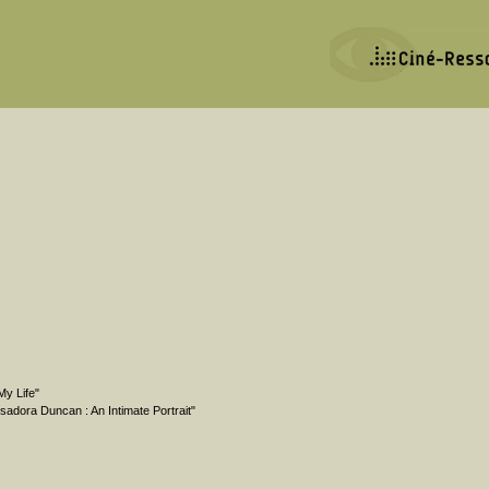
My Life"
Isadora Duncan : An Intimate Portrait"