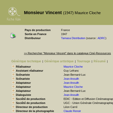
Monsieur Vincent
(1947) Maurice Cloche
Pays de production
France
Sortie en France
1947
Distributeur
Tamasa Distribution
(source :
ADRC
)
>> Rechercher "Monsieur Vincent" dans le catalogue Ciné-Ressources
Générique technique
Générique artistique
Tournage
Résumé
|
|
|
|
Réalisateur
Maurice Cloche
Assistant réalisateur
Guy Lefranc
Scénariste
Jean Bernard-Luc
Scénariste
Jean Anouilh
Adaptateur
Jean Anouilh
Adaptateur
Maurice Cloche
Adaptateur
Jean Bernard-Luc
Dialoguiste
Jean Anouilh
Société de production
EDIC - Edition et Diffusion Cinématogra
Société de production
UGC - Union Générale Cinématographi
Directeur de production
Léon Carré
Directeur de la photographie
Claude Renoir