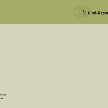
phique
que