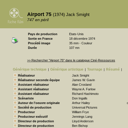
Airport 75
(1974) Jack Smight
747 en péril
Pays de production
Etats-Unis
Sortie en France
18 décembre 1974
Procédé image
35 mm - Couleur
Durée
107 mn
>> Rechercher "Airport 75" dans le catalogue Ciné-Ressources
Générique technique
Générique artistique
Tournage
Résumé
|
|
|
|
Réalisateur
Jack Smight
Réalisateur seconde équipe
James W. Gavin
Assistant réalisateur
Alan Crosland
Assistant réalisateur
Wayne A. Farlow
Assistant réalisateur
Richard Hashimoto
Scénariste
Don Ingalls
Auteur de l'oeuvre originale
Arthur Hailey
Société de production
Universal Pictures
Producteur
William Frye
Producteur exécutif
Jennings Lang
Directeur de production
Lloyd Anderson
Directeur de production
Ben Bishop