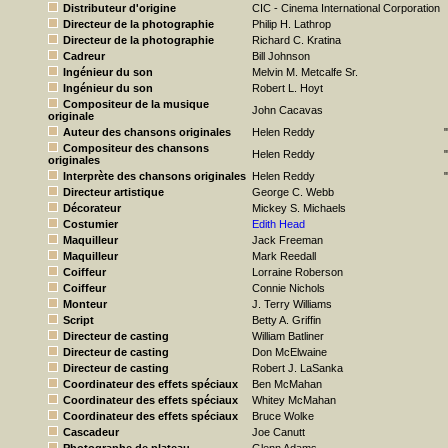
Distributeur d'origine
CIC - Cinema International Corporation
Directeur de la photographie
Philip H. Lathrop
Directeur de la photographie
Richard C. Kratina
Cadreur
Bill Johnson
Ingénieur du son
Melvin M. Metcalfe Sr.
Ingénieur du son
Robert L. Hoyt
Compositeur de la musique
John Cacavas
originale
Auteur des chansons originales
Helen Reddy
Compositeur des chansons
Helen Reddy
originales
Interprète des chansons originales
Helen Reddy
Directeur artistique
George C. Webb
Décorateur
Mickey S. Michaels
Costumier
Edith Head
Maquilleur
Jack Freeman
Maquilleur
Mark Reedall
Coiffeur
Lorraine Roberson
Coiffeur
Connie Nichols
Monteur
J. Terry Williams
Script
Betty A. Griffin
Directeur de casting
William Batliner
Directeur de casting
Don McElwaine
Directeur de casting
Robert J. LaSanka
Coordinateur des effets spéciaux
Ben McMahan
Coordinateur des effets spéciaux
Whitey McMahan
Coordinateur des effets spéciaux
Bruce Wolke
Cascadeur
Joe Canutt