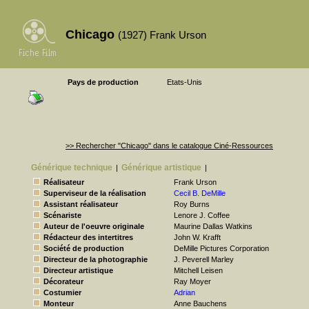
Chicago
(1927) Frank Urson
Pays de production
Etats-Unis
>> Rechercher "Chicago" dans le catalogue Ciné-Ressources
Générique technique
Générique artistique
|
|
Réalisateur
Frank Urson
Superviseur de la réalisation
Cecil B. DeMille
Assistant réalisateur
Roy Burns
Scénariste
Lenore J. Coffee
Auteur de l'oeuvre originale
Maurine Dallas Watkins
Rédacteur des intertitres
John W. Krafft
Société de production
DeMille Pictures Corporation
Directeur de la photographie
J. Peverell Marley
Directeur artistique
Mitchell Leisen
Décorateur
Ray Moyer
Costumier
Adrian
Monteur
Anne Bauchens