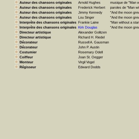
Auteur des chansons originales
Arnold Hughes
musique de "Man wi
Auteur des chansons originales
Frederick Herbert
paroles de "Man wit
Auteur des chansons originales
Jimmy Kennedy
"And the moon grew
Auteur des chansons originales
Lou Singer
"And the moon grew
Interprète des chansons originales
Frankie Laine
"Man without a star
Interprète des chansons originales
Kirk Douglas
"And the moon grew
Directeur artistique
Alexander Golitzen
Directeur artistique
Richard H. Riedel
Décorateur
Russell A. Gausman
Décorateur
John P. Austin
Costumier
Rosemary Odell
Coiffeur
Joan St. Oegger
Monteur
Virgil Vogel
Régisseur
Edward Dodds