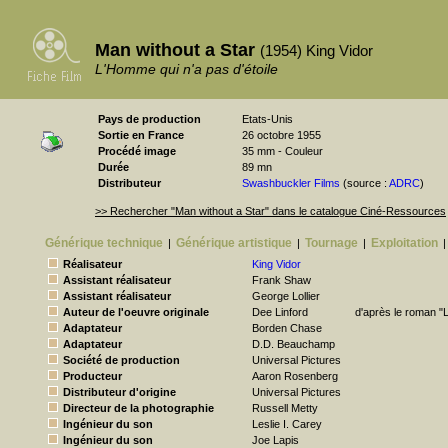
Man without a Star
(1954) King Vidor
L'Homme qui n'a pas d'étoile
Pays de production
Etats-Unis
Sortie en France
26 octobre 1955
Procédé image
35 mm - Couleur
Durée
89 mn
Distributeur
Swashbuckler Films
(source :
ADRC
)
>> Rechercher "Man without a Star" dans le catalogue Ciné-Ressources
Générique technique
Générique artistique
Tournage
Exploitation
|
|
|
|
Réalisateur
King Vidor
Assistant réalisateur
Frank Shaw
Assistant réalisateur
George Lollier
Auteur de l'oeuvre originale
Dee Linford
d'après le roman "L
Adaptateur
Borden Chase
Adaptateur
D.D. Beauchamp
Société de production
Universal Pictures
Producteur
Aaron Rosenberg
Distributeur d'origine
Universal Pictures
Directeur de la photographie
Russell Metty
Ingénieur du son
Leslie I. Carey
Ingénieur du son
Joe Lapis