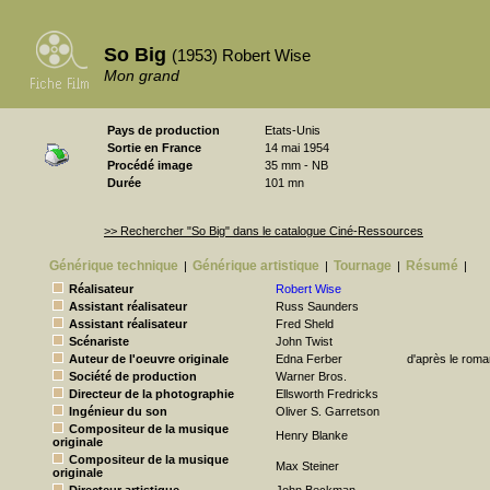
So Big
(1953) Robert Wise
Mon grand
Pays de production
Etats-Unis
Sortie en France
14 mai 1954
Procédé image
35 mm - NB
Durée
101 mn
>> Rechercher "So Big" dans le catalogue Ciné-Ressources
Générique technique
Générique artistique
Tournage
Résumé
|
|
|
|
Réalisateur
Robert Wise
Assistant réalisateur
Russ Saunders
Assistant réalisateur
Fred Sheld
Scénariste
John Twist
Auteur de l'oeuvre originale
Edna Ferber
d'après le roma
Société de production
Warner Bros.
Directeur de la photographie
Ellsworth Fredricks
Ingénieur du son
Oliver S. Garretson
Compositeur de la musique
Henry Blanke
originale
Compositeur de la musique
Max Steiner
originale