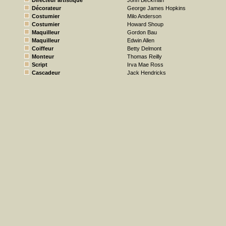
Directeur artistique
John Beckman
Décorateur
George James Hopkins
Costumier
Milo Anderson
Costumier
Howard Shoup
Maquilleur
Gordon Bau
Maquilleur
Edwin Allen
Coiffeur
Betty Delmont
Monteur
Thomas Reilly
Script
Irva Mae Ross
Cascadeur
Jack Hendricks