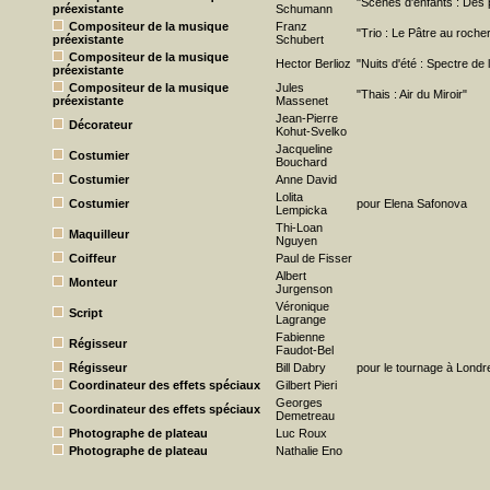
"Scènes d'enfants : Des p
préexistante
Schumann
Compositeur de la musique
Franz
"Trio : Le Pâtre au roche
préexistante
Schubert
Compositeur de la musique
Hector Berlioz
"Nuits d'été : Spectre de l
préexistante
Compositeur de la musique
Jules
"Thais : Air du Miroir"
préexistante
Massenet
Jean-Pierre
Décorateur
Kohut-Svelko
Jacqueline
Costumier
Bouchard
Costumier
Anne David
Lolita
Costumier
pour Elena Safonova
Lempicka
Thi-Loan
Maquilleur
Nguyen
Coiffeur
Paul de Fisser
Albert
Monteur
Jurgenson
Véronique
Script
Lagrange
Fabienne
Régisseur
Faudot-Bel
Régisseur
Bill Dabry
pour le tournage à Londr
Coordinateur des effets spéciaux
Gilbert Pieri
Georges
Coordinateur des effets spéciaux
Demetreau
Photographe de plateau
Luc Roux
Photographe de plateau
Nathalie Eno