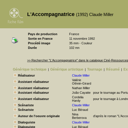
L'Accompagnatrice
(1992) Claude Miller
Pays de production
France
Sortie en France
11 novembre 1992
Procédé image
35 mm - Couleur
Durée
102 mn
>> Rechercher "L'Accompagnatrice" dans le catalogue Ciné-Ressource
Générique technique
Générique artistique
Tournage
Résumé
Ex
|
|
|
|
Réalisateur
Claude Miller
Valérie
Assistant réalisateur
Othnin-Girard
Assistant réalisateur
Nathan Miller
Assistant réalisateur
João Cayatte
pour le tournage au Port
Cordelia
Assistant réalisateur
pour le tournage à Londr
Hardy
Scénariste
Claude Miller
Scénariste
Luc Béraud
Nina
Auteur de l'oeuvre originale
d'après le roman "L'Acc
Berberova
Dialoguiste
Claude Miller
Dialoguiste
Luc Béraud