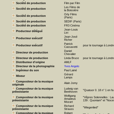
Société de production
Film par Film
Les Films de
Société de production
la Boissière
Orly Films
Société de production
(Paris)
Société de production
SEDIF (Paris)
Société de production
FR3 Cinéma
Jean-Louis
Producteur délégué
Livi
Jean-José
Producteur exécutif
Richer
Patrick
Producteur exécutif
pour le tournage à Londr
Cassavetti
Daniel
Directeur de production
Chevalier
Directeur de production
Linda Bruce
pour le tournage à Londr
Distributeur d'origine
AMLF
Directeur de la photographie
Yves Angelo
Ingénieur du son
Paul Lainé
Gérard
Mixeur
Lamps
Compositeur de la musique
Alain Jomy
originale
Compositeur de la musique
Ludwig van
"Quatuor 0. 18 n° 1 en fa
préexistante
Beethoven
Wolfgang
Compositeur de la musique
"Vêpres Solennelles : L
Amadeus
préexistante
139 : Quoniam" et "Noces
Mozart
Compositeur de la musique
Richard
"Wiegenlied"
préexistante
Strauss
Compositeur de la musique
Robert