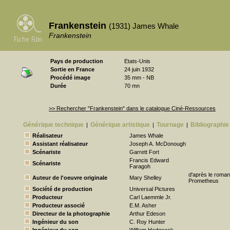
Frankenstein
(1931) James Whale
Frankenstein
Pays de production
Etats-Unis
Sortie en France
24 juin 1932
Procédé image
35 mm - NB
Durée
70 mn
>> Rechercher "Frankenstein" dans le catalogue Ciné-Ressources
Générique technique
Générique artistique
Tournage
Bibliographie
|
|
|
Réalisateur
James Whale
Assistant réalisateur
Joseph A. McDonough
Scénariste
Garrett Fort
Francis Edward
Scénariste
Faragoh
d'après le roman
Auteur de l'oeuvre originale
Mary Shelley
Prometheus
Société de production
Universal Pictures
Producteur
Carl Laemmle Jr.
Producteur associé
E.M. Asher
Directeur de la photographie
Arthur Edeson
Ingénieur du son
C. Roy Hunter