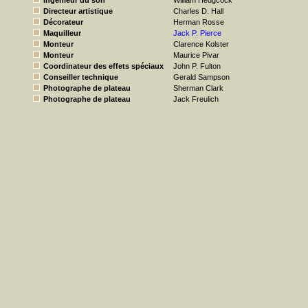
Ingénieur du son
William Hedgcock
Directeur artistique
Charles D. Hall
Décorateur
Herman Rosse
Maquilleur
Jack P. Pierce
Monteur
Clarence Kolster
Monteur
Maurice Pivar
Coordinateur des effets spéciaux
John P. Fulton
Conseiller technique
Gerald Sampson
Photographe de plateau
Sherman Clark
Photographe de plateau
Jack Freulich