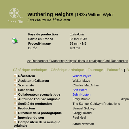
Wuthering Heights
(1938) William Wyler
Les Hauts de Hurlevent
Pays de production
Etats-Unis
Sortie en France
03 mai 1939
Procédé image
35 mm - NB
Durée
103 mn
>> Rechercher "Wuthering Heights" dans le catalogue Ciné-Ressources
Générique technique
Générique artistique
Tournage
Palmarès
B
|
|
|
|
Réalisateur
William Wyler
Assistant réalisateur
Walter Mayo
Scénariste
Charles MacArthur
Scénariste
Ben Hecht
Collaborateur scénaristique
John Huston
Auteur de l'oeuvre originale
Emily Brontë
d'apr
Société de production
The Samuel Goldwyn Productions
Producteur
Samuel Goldwyn
Directeur de la photographie
Gregg Toland
Ingénieur du son
Paul Neal
Compositeur de la musique
Alfred Newman
originale