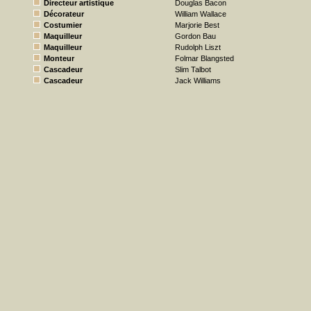
Directeur artistique
Douglas Bacon
Décorateur
William Wallace
Costumier
Marjorie Best
Maquilleur
Gordon Bau
Maquilleur
Rudolph Liszt
Monteur
Folmar Blangsted
Cascadeur
Slim Talbot
Cascadeur
Jack Williams