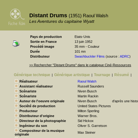
Distant Drums
(1951) Raoul Walsh
Les Aventures du capitaine Wyatt
Pays de production
Etats-Unis
Sortie en France
13 juin 1952
Procédé image
35 mm - Couleur
Durée
101 mn
Distributeur
Swashbuckler Films
(source :
ADRC
)
>> Rechercher "Distant Drums" dans le catalogue Ciné-Ressources
Générique technique
Générique artistique
Tournage
Résumé
|
|
|
|
Réalisateur
Raoul Walsh
Assistant réalisateur
Russell Saunders
Scénariste
Niven Busch
Scénariste
Martin Rackin
Auteur de l'oeuvre originale
Niven Busch
d'après une histo
Société de production
United States Pictures
Producteur
Milton Sperling
Distributeur d'origine
Warner Bros.
Directeur de la photographie
Sid Hickox
Ingénieur du son
Oliver S. Garretson
Compositeur de la musique
Max Steiner
originale