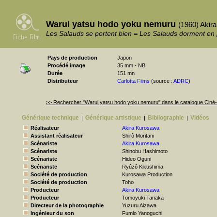
Warui yatsu hodo yoku nemuru
(1960) Akir
Les Salauds se portent bien = Les Salauds dorment en 
Pays de production
Japon
Procédé image
35 mm - NB
Durée
151 mn
Distributeur
Carlotta Films
(source :
ADRC
)
>> Rechercher "Warui yatsu hodo yoku nemuru" dans le catalogue Cin
Générique technique
Générique artistique
Bibliographie
Vidéos
|
|
|
Réalisateur
Akira Kurosawa
Assistant réalisateur
Shirô Moritani
Scénariste
Akira Kurosawa
Scénariste
Shinobu Hashimoto
Scénariste
Hideo Oguni
Scénariste
Ryûzô Kikushima
Société de production
Kurosawa Production
Société de production
Toho
Producteur
Akira Kurosawa
Producteur
Tomoyuki Tanaka
Directeur de la photographie
Yuzuru Aizawa
Ingénieur du son
Fumio Yanoguchi