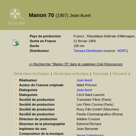
Manon 70
(1967) Jean Aurel
Pays de production
France ; République fédérale d'Allemagne ; 
Sortie en France
21 février 1969
Durée
105 mn
Distributeur
Tamasa Distribution
(source :
ADRC
)
>> Rechercher "Manon 70" dans le catalogue Ciné-Ressources
Générique technique
Générique artistique
Tournage
Résumé
|
|
|
|
Réalisateur
Jean Aurel
Auteur de l'oeuvre originale
Abbé Prévost
Dialoguiste
Jean Aurel
Dialoguiste
Cécil Saint-Laurent
Société de production
Transinter Films (Paris)
Société de production
Les Films Corona (Paris)
Société de production
Roxy Film GmbH (München)
Société de production
Panda Cinematografica (Roma)
Directeur de production
Adeline Crouset
Directeur de la photographie
Edmond Richard
Ingénieur du son
Jean Baronnet
Compositeur de la musique
Serge Gainsbourg