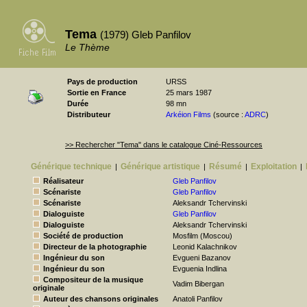
Tema
(1979) Gleb Panfilov
Le Thème
Pays de production
URSS
Sortie en France
25 mars 1987
Durée
98 mn
Distributeur
Arkéion Films
(source :
ADRC
)
>> Rechercher "Tema" dans le catalogue Ciné-Ressources
Générique technique
Générique artistique
Résumé
Exploitation
|
|
|
|
Réalisateur
Gleb Panfilov
Scénariste
Gleb Panfilov
Scénariste
Aleksandr Tchervinski
Dialoguiste
Gleb Panfilov
Dialoguiste
Aleksandr Tchervinski
Société de production
Mosfilm (Moscou)
Directeur de la photographie
Leonid Kalachnikov
Ingénieur du son
Evgueni Bazanov
Ingénieur du son
Evguenia Indlina
Compositeur de la musique
Vadim Bibergan
originale
Auteur des chansons originales
Anatoli Panfilov