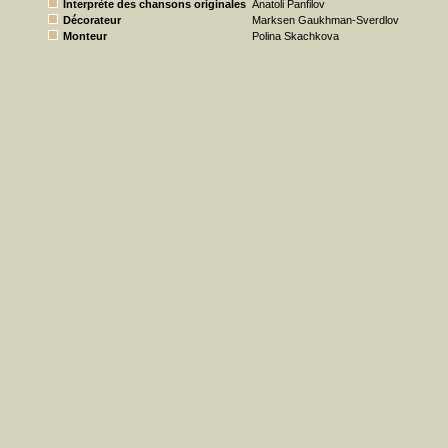
Interprète des chansons originales
Anatoli Panfilov
Décorateur
Marksen Gaukhman-Sverdlov
Monteur
Polina Skachkova