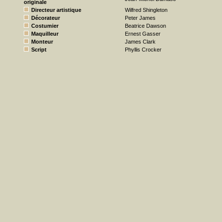
originale
Directeur artistique
Wilfred Shingleton
Décorateur
Peter James
Costumier
Beatrice Dawson
Maquilleur
Ernest Gasser
Monteur
James Clark
Script
Phyllis Crocker