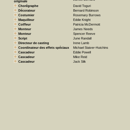
originale
Chorégraphe
David Toguri
Décorateur
Bernard Robinson
Costumier
Rosemary Burrows
Maquilleur
Eddie Knight
Coiffeur
Patricia McDermott
Monteur
James Needs
Monteur
Spencer Reeve
Script
June Randall
Directeur de casting
Irene Lamb
Coordinateur des effets spéciaux
Michael Staiver-Hutchins
Cascadeur
Eddie Powell
Cascadeur
Mike Reid
Cascadeur
Jack Silk