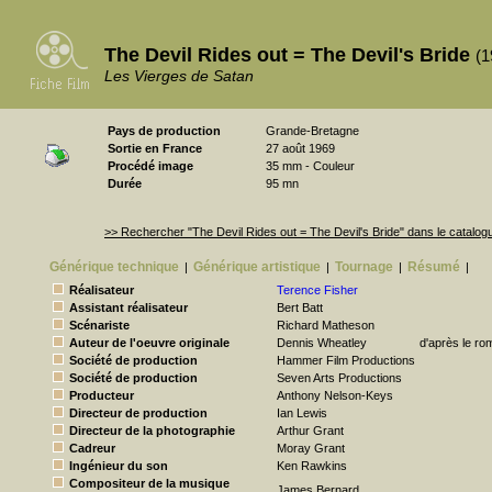
The Devil Rides out = The Devil's Bride
(1
Les Vierges de Satan
Pays de production
Grande-Bretagne
Sortie en France
27 août 1969
Procédé image
35 mm - Couleur
Durée
95 mn
>> Rechercher "The Devil Rides out = The Devil's Bride" dans le catal
Générique technique
Générique artistique
Tournage
Résumé
|
|
|
|
Réalisateur
Terence Fisher
Assistant réalisateur
Bert Batt
Scénariste
Richard Matheson
Auteur de l'oeuvre originale
Dennis Wheatley
d'après le ro
Société de production
Hammer Film Productions
Société de production
Seven Arts Productions
Producteur
Anthony Nelson-Keys
Directeur de production
Ian Lewis
Directeur de la photographie
Arthur Grant
Cadreur
Moray Grant
Ingénieur du son
Ken Rawkins
Compositeur de la musique
James Bernard