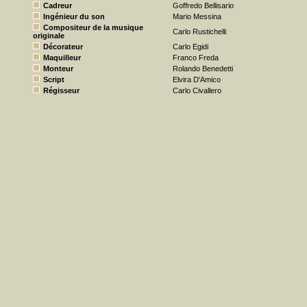
Cadreur
Goffredo Bellisario
Ingénieur du son
Mario Messina
Compositeur de la musique
Carlo Rustichelli
originale
Décorateur
Carlo Egidi
Maquilleur
Franco Freda
Monteur
Rolando Benedetti
Script
Elvira D'Amico
Régisseur
Carlo Civallero