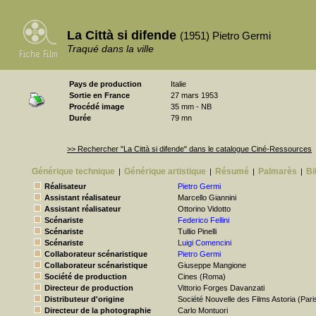
La Città si difende
(1951) Pietro Germi
Traqué dans la ville
Pays de production
Italie
Sortie en France
27 mars 1953
Procédé image
35 mm - NB
Durée
79 mn
>> Rechercher "La Città si difende" dans le catalogue Ciné-Ressources
Générique technique
Générique artistique
Résumé
Palmarès
Bi
|
|
|
|
Réalisateur
Pietro Germi
Assistant réalisateur
Marcello Giannini
Assistant réalisateur
Ottorino Vidotto
Scénariste
Federico Fellini
Scénariste
Tullio Pinelli
Scénariste
Luigi Comencini
Collaborateur scénaristique
Pietro Germi
Collaborateur scénaristique
Giuseppe Mangione
Société de production
Cines (Roma)
Directeur de production
Vittorio Forges Davanzati
Distributeur d'origine
Société Nouvelle des Films Astoria (Pari
Directeur de la photographie
Carlo Montuori