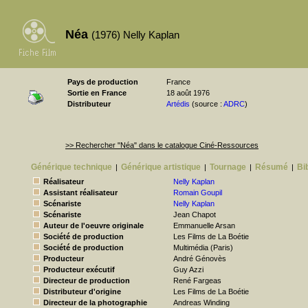
Néa
(1976) Nelly Kaplan
Pays de production
France
Sortie en France
18 août 1976
Distributeur
Artédis
(source :
ADRC
)
>> Rechercher "Néa" dans le catalogue Ciné-Ressources
Générique technique
Générique artistique
Tournage
Résumé
Bi
|
|
|
|
Réalisateur
Nelly Kaplan
Assistant réalisateur
Romain Goupil
Scénariste
Nelly Kaplan
Scénariste
Jean Chapot
Auteur de l'oeuvre originale
Emmanuelle Arsan
Société de production
Les Films de La Boétie
Société de production
Multimédia (Paris)
Producteur
André Génovès
Producteur exécutif
Guy Azzi
Directeur de production
René Fargeas
Distributeur d'origine
Les Films de La Boétie
Directeur de la photographie
Andreas Winding