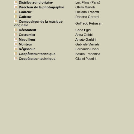
Distributeur d'origine
Lux Films (Paris)
Directeur de la photographie
Otello Martelli
Cadreur
Luciano Trasatti
Cadreur
Roberto Gerardi
Compositeur de la musique
Goffredo Petrassi
originale
Décorateur
Carlo Egidi
Costumier
Anna Gobbi
Maquilleur
Amato Garbini
Monteur
Gabriele Varriale
Régisseur
Fernando Pisani
Coopérateur technique
Basilio Franchina
Coopérateur technique
Gianni Puccini