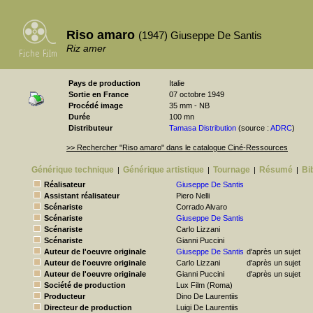
Riso amaro
(1947) Giuseppe De Santis
Riz amer
Pays de production
Italie
Sortie en France
07 octobre 1949
Procédé image
35 mm - NB
Durée
100 mn
Distributeur
Tamasa Distribution
(source :
ADRC
)
>> Rechercher "Riso amaro" dans le catalogue Ciné-Ressources
Générique technique
Générique artistique
Tournage
Résumé
Bi
|
|
|
|
Réalisateur
Giuseppe De Santis
Assistant réalisateur
Piero Nelli
Scénariste
Corrado Alvaro
Scénariste
Giuseppe De Santis
Scénariste
Carlo Lizzani
Scénariste
Gianni Puccini
Auteur de l'oeuvre originale
Giuseppe De Santis
d'après un sujet
Auteur de l'oeuvre originale
Carlo Lizzani
d'après un sujet
Auteur de l'oeuvre originale
Gianni Puccini
d'après un sujet
Société de production
Lux Film (Roma)
Producteur
Dino De Laurentiis
Directeur de production
Luigi De Laurentiis