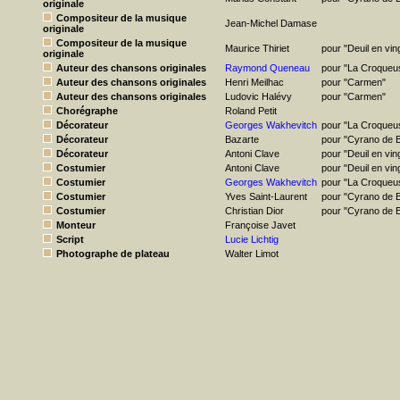
originale
Compositeur de la musique
Jean-Michel Damase
originale
Compositeur de la musique
Maurice Thiriet
pour "Deuil en vin
originale
Auteur des chansons originales
Raymond Queneau
pour "La Croqueu
Auteur des chansons originales
Henri Meilhac
pour "Carmen"
Auteur des chansons originales
Ludovic Halévy
pour "Carmen"
Chorégraphe
Roland Petit
Décorateur
Georges Wakhevitch
pour "La Croqueu
Décorateur
Bazarte
pour "Cyrano de 
Décorateur
Antoni Clave
pour "Deuil en vi
Costumier
Antoni Clave
pour "Deuil en vi
Costumier
Georges Wakhevitch
pour "La Croqueu
Costumier
Yves Saint-Laurent
pour "Cyrano de 
Costumier
Christian Dior
pour "Cyrano de 
Monteur
Françoise Javet
Script
Lucie Lichtig
Photographe de plateau
Walter Limot