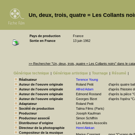
Un, deux, trois, quatre = Les Collants no
Pays de production
France
Sortie en France
13 juin 1962
>> Rechercher "Un, deux, trois, quatre = Les Collants noirs" dans le c
Générique technique
Générique artistique
Tournage
Résumé
|
|
|
|
Réalisateur
Terence Young
Auteur de l'oeuvre originale
Roland Petit
d'après quatre bal
Auteur de l'oeuvre originale
Alfred Adam
d'après l'histoir
Auteur de l'oeuvre originale
Edmond Rostand
d'après la pièce 
Auteur de l'oeuvre originale
Georges Bizet
d'après l'opéra "
Adaptateur
Roland Petit
Société de production
Talma Films (Paris)
Producteur
Joseph Kaufman
Producteur associé
Simon Schiffrin
Distributeur d'origine
Les Artistes Associés
Directeur de la photographie
Henri Alekan
Compositeur de la musique
Marius Constant
pour "Cyrano de 