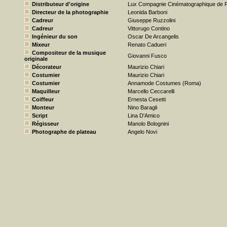
Distributeur d'origine
Lux Compagnie Cinématographique de F
Directeur de la photographie
Leonida Barboni
Cadreur
Giuseppe Ruzzolini
Cadreur
Vittorugo Contino
Ingénieur du son
Oscar De Arcangelis
Mixeur
Renato Cadueri
Compositeur de la musique
Giovanni Fusco
originale
Décorateur
Maurizio Chiari
Costumier
Maurizio Chiari
Costumier
Annamode Costumes (Roma)
Maquilleur
Marcello Ceccarelli
Coiffeur
Ernesta Cesetti
Monteur
Nino Baragli
Script
Lina D'Amico
Régisseur
Manolo Bolognini
Photographe de plateau
Angelo Novi