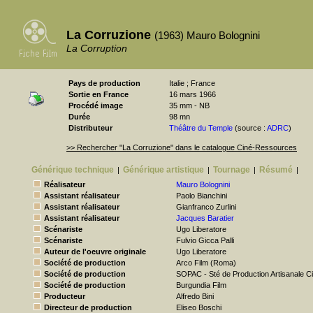
La Corruzione
(1963) Mauro Bolognini
La Corruption
Pays de production
Italie ; France
Sortie en France
16 mars 1966
Procédé image
35 mm - NB
Durée
98 mn
Distributeur
Théâtre du Temple
(source :
ADRC
)
>> Rechercher "La Corruzione" dans le catalogue Ciné-Ressources
Générique technique
Générique artistique
Tournage
Résumé
|
|
|
|
Réalisateur
Mauro Bolognini
Assistant réalisateur
Paolo Bianchini
Assistant réalisateur
Gianfranco Zurlini
Assistant réalisateur
Jacques Baratier
Scénariste
Ugo Liberatore
Scénariste
Fulvio Gicca Palli
Auteur de l'oeuvre originale
Ugo Liberatore
Société de production
Arco Film (Roma)
Société de production
SOPAC - Sté de Production Artisanale 
Société de production
Burgundia Film
Producteur
Alfredo Bini
Directeur de production
Eliseo Boschi