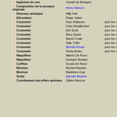
Ingénieur du son
Joseph de Bretagne
Compositeur de la musique
Henry Mancini
originale
Directeur artistique
Willy Holt
Décorateur
Roger Volper
Costumier
Paco Rabanne
pour les
Costumier
Clare Rendlesham
pour les
Costumier
Ken Scott
pour les
Costumier
Mary Quant
pour les
Costumier
Marion Foale
pour les
Costumier
Sally Tuffin
pour les
Costumier
Michèle Rosier
pour les
Costumier
Hardy Amies
pour les 
Maquilleur
Alberto De Rossi
Maquilleur
Georges Bouban
Coiffeur
Grazia De Rossi
Monteur
Richard Marden
Monteur
Madeleine Gug
Script
Sylvette Baudrot
Coordinateur des effets spéciaux
Gilbert Manzon