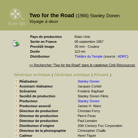
Two for the Road
(1966) Stanley Donen
Voyage à deux
Pays de production
Etats-Unis
Sortie en France
06 septembre 1967
Procédé image
35 mm - Couleur
Durée
113 mn
Distributeur
Théâtre du Temple
(source :
ADRC
)
>> Rechercher "Two for the Road" dans le catalogue Ciné-Ressources
Générique technique
Générique artistique
Résumé
|
|
|
Réalisateur
Stanley Donen
Assistant réalisateur
Jacques Corbel
Scénariste
Frederic Raphael
Société de production
Stanley Donen Films
Producteur
Stanley Donen
Producteur associé
James H. Ware
Directeur de production
Christian Ferry
Directeur de production
Pierre Fivas
Directeur de production
Paul Lemaire
Distributeur d'origine
20th Century Fox Corporation
Directeur de la photographie
Christopher Challis
Cadreur
Henri Tiquet