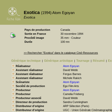
Exotica
(1994) Atom Egoyan
Exotica
Pays de production
Canada
Sortie en France
30 novembre 1994
Procédé image
35 mm - Couleur
Durée
100 mn
>> Rechercher "Exotica" dans le catalogue Ciné-Ressources
Générique technique
Générique artistique
Tournage
Résumé
Ex
|
|
|
|
Réalisateur
Atom Egoyan
Assistant réalisateur
David Webb
Assistant réalisateur
Fergus Barnes
Assistant réalisateur
Michele Rakich
Scénariste
Atom Egoyan
Société de production
Ego Film Arts
Producteur
Atom Egoyan
Producteur
Camelia Frieberg
Producteur associé
David Webb
Directeur de production
Sandra Cunningham
Distributeur d'origine
ARP Sélection (Paris)
Distributeur d'origine
UGC - Union Générale Cinématographi