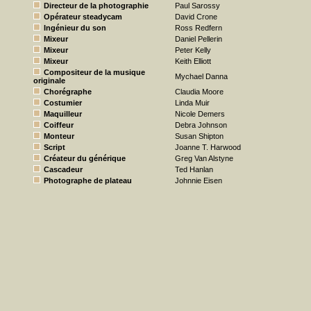
Directeur de la photographie
Paul Sarossy
Opérateur steadycam
David Crone
Ingénieur du son
Ross Redfern
Mixeur
Daniel Pellerin
Mixeur
Peter Kelly
Mixeur
Keith Elliott
Compositeur de la musique
Mychael Danna
originale
Chorégraphe
Claudia Moore
Costumier
Linda Muir
Maquilleur
Nicole Demers
Coiffeur
Debra Johnson
Monteur
Susan Shipton
Script
Joanne T. Harwood
Créateur du générique
Greg Van Alstyne
Cascadeur
Ted Hanlan
Photographe de plateau
Johnnie Eisen