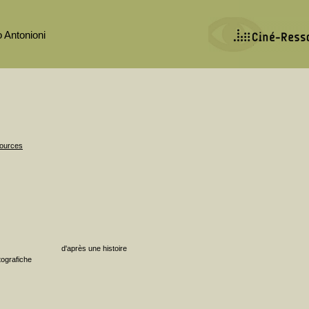
 Antonioni
sources
d'après une histoire
tografiche