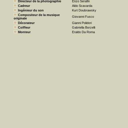
Directeur de la photographie
Enzo Serafin
Cadreur
Aldo Scavarda
Ingénieur du son
Kurt Doubrawsky
Compositeur de la musique
Giovanni Fusco
originale
Décorateur
Gianni Polidori
Coiffeur
Gabriella Borzelli
Monteur
Eraldo Da Roma