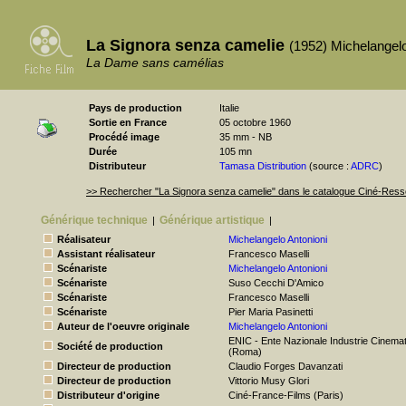
La Signora senza camelie
(1952) Michelangelo
La Dame sans camélias
Pays de production
Italie
Sortie en France
05 octobre 1960
Procédé image
35 mm - NB
Durée
105 mn
Distributeur
Tamasa Distribution
(source :
ADRC
)
>> Rechercher "La Signora senza camelie" dans le catalogue Ciné-Res
Générique technique
Générique artistique
|
|
Réalisateur
Michelangelo Antonioni
Assistant réalisateur
Francesco Maselli
Scénariste
Michelangelo Antonioni
Scénariste
Suso Cecchi D'Amico
Scénariste
Francesco Maselli
Scénariste
Pier Maria Pasinetti
Auteur de l'oeuvre originale
Michelangelo Antonioni
ENIC - Ente Nazionale Industrie Cinema
Société de production
(Roma)
Directeur de production
Claudio Forges Davanzati
Directeur de production
Vittorio Musy Glori
Distributeur d'origine
Ciné-France-Films (Paris)