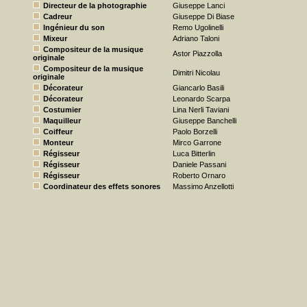
Directeur de la photographie
Giuseppe Lanci
Cadreur
Giuseppe Di Biase
Ingénieur du son
Remo Ugolinelli
Mixeur
Adriano Taloni
Compositeur de la musique
Astor Piazzolla
originale
Compositeur de la musique
Dimitri Nicolau
originale
Décorateur
Giancarlo Basili
Décorateur
Leonardo Scarpa
Costumier
Lina Nerli Taviani
Maquilleur
Giuseppe Banchelli
Coiffeur
Paolo Borzelli
Monteur
Mirco Garrone
Régisseur
Luca Bitterlin
Régisseur
Daniele Passani
Régisseur
Roberto Ornaro
Coordinateur des effets sonores
Massimo Anzellotti