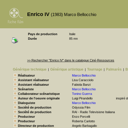
Enrico IV
(1983) Marco Bellocchio
Pays de production
Italie
Durée
85 mn
>> Rechercher "Enrico IV" dans le catalogue Ciné-Ressources
Générique technique
Générique artistique
Tournage
Palmarès
B
|
|
|
|
Réalisateur
Marco Bellocchio
Assistant réalisateur
Lisa Caracciolo
Assistant réalisateur
Fabiola Banzi
Scénariste
Marco Bellocchio
Collaborateur scénaristique
Tonino Guerra
Auteur de l'oeuvre originale
Luigi Pirandello
inspiré d
Dialoguiste
Marco Bellocchio
Société de production
Odyssia Film
Société de production
RAI - Radio Televisione Italiana
Producteur
Enzo Porcelli
Producteur
Roberta Carlotto
Directeur de production
Angelo Barbagallo