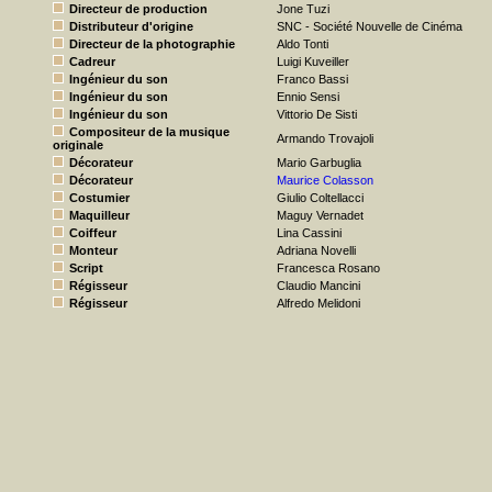
Directeur de production
Jone Tuzi
Distributeur d'origine
SNC - Société Nouvelle de Cinéma
Directeur de la photographie
Aldo Tonti
Cadreur
Luigi Kuveiller
Ingénieur du son
Franco Bassi
Ingénieur du son
Ennio Sensi
Ingénieur du son
Vittorio De Sisti
Compositeur de la musique
Armando Trovajoli
originale
Décorateur
Mario Garbuglia
Décorateur
Maurice Colasson
Costumier
Giulio Coltellacci
Maquilleur
Maguy Vernadet
Coiffeur
Lina Cassini
Monteur
Adriana Novelli
Script
Francesca Rosano
Régisseur
Claudio Mancini
Régisseur
Alfredo Melidoni