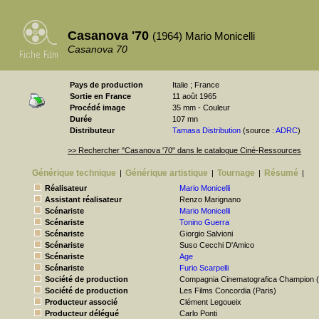
Casanova '70
(1964) Mario Monicelli
Casanova 70
Pays de production
Italie ; France
Sortie en France
11 août 1965
Procédé image
35 mm - Couleur
Durée
107 mn
Distributeur
Tamasa Distribution
(source :
ADRC
)
>> Rechercher "Casanova '70" dans le catalogue Ciné-Ressources
Générique technique
Générique artistique
Tournage
Résumé
|
|
|
|
Réalisateur
Mario Monicelli
Assistant réalisateur
Renzo Marignano
Scénariste
Mario Monicelli
Scénariste
Tonino Guerra
Scénariste
Giorgio Salvioni
Scénariste
Suso Cecchi D'Amico
Scénariste
Age
Scénariste
Furio Scarpelli
Société de production
Compagnia Cinematografica Champion 
Société de production
Les Films Concordia (Paris)
Producteur associé
Clément Legoueix
Producteur délégué
Carlo Ponti