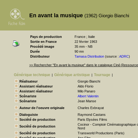
En avant la musique
(1962) Giorgio Bianchi
Pays de production
France ; Italie
Sortie en France
22 février 1963
Procédé image
35 mm - NB
Durée
90 mn
Distributeur
Tamasa Distribution
(source :
ADRC
)
>> Rechercher "En avant la musique" dans le catalogue Ciné-Ressourc
Générique technique
Générique artistique
Tournage
|
|
|
Réalisateur
Giorgio Bianchi
Assistant réalisateur
Aldo Florio
Assistant réalisateur
Milo Panaro
Scénariste
Albert Valentin
Scénariste
Jean Manse
Auteur de l'oeuvre originale
Charles Exbrayat
Dialoguiste
Raymond Castans
Société de production
Paris Elysées Films
Cocinor - Comptoir Cinématographique 
Société de production
Nord
Société de production
Transworld Productions (Paris)