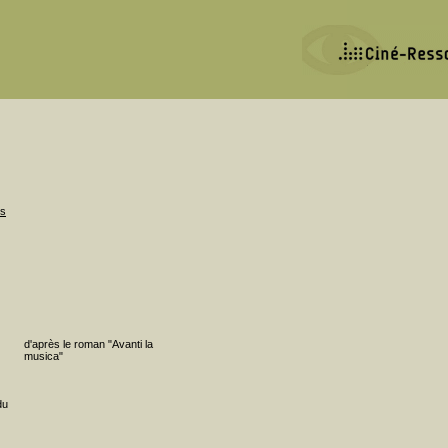
es
d'après le roman "Avanti la
musica"
du