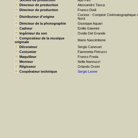
Société de production
Apo Film
Directeur de production
Alessandro Tasca
Directeur de production
Franco Dodi
Cocinor - Comptoir Cinématographique 
Distributeur d'origine
Nord
Directeur de la photographie
Giuseppe Aquari
Cadreur
Emilio Giannini
Ingénieur du son
Ovidio Del Grande
Compositeur de la musique
Mario Nascimbene
originale
Décorateur
Sergio Canevari
Costumier
Fiammetta Petrucci
Maquilleur
Franco Freda
Monteur
Nella Nannuzzi
Régisseur
Orlando Orsini
Coopérateur technique
Sergio Leone