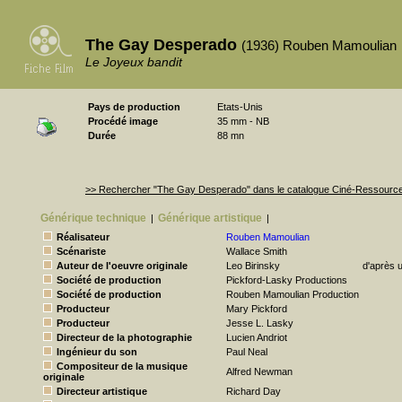
The Gay Desperado
(1936) Rouben Mamoulian
Le Joyeux bandit
Pays de production
Etats-Unis
Procédé image
35 mm - NB
Durée
88 mn
>> Rechercher "The Gay Desperado" dans le catalogue Ciné-Ressourc
Générique technique
Générique artistique
|
|
Réalisateur
Rouben Mamoulian
Scénariste
Wallace Smith
Auteur de l'oeuvre originale
Leo Birinsky
d'après u
Société de production
Pickford-Lasky Productions
Société de production
Rouben Mamoulian Production
Producteur
Mary Pickford
Producteur
Jesse L. Lasky
Directeur de la photographie
Lucien Andriot
Ingénieur du son
Paul Neal
Compositeur de la musique
Alfred Newman
originale
Directeur artistique
Richard Day