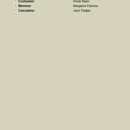
Costumier
Omar Kiam
Monteur
Margaret Clancey
Cascadeur
Jack Padjan