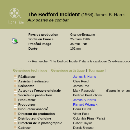
The Bedford Incident
(1964) James B. Harris
Aux postes de combat
Pays de production
Grande-Bretagne
Sortie en France
25 mars 1966
Procédé image
35 mm - NB
Durée
102 mn
>> Rechercher "The Bedford Incident" dans le catalogue Ciné-Ressourc
Générique technique
Générique artistique
Tournage
|
|
|
Réalisateur
James B. Harris
Assistant réalisateur
Clive Reed
Scénariste
James Poe
Auteur de l'oeuvre originale
Mark Rascovich
d'après le roman
Société de production
Bedford Productions
Producteur
James B. Harris
Producteur
Richard Widmark
Producteur associé
Denis O'Dell
Directeur de production
Victor Peck
Distributeur d'origine
Columbia Films (Paris)
Directeur de la photographie
Gilbert Taylor
Cadreur
Derek Browne