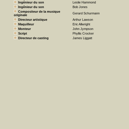
Ingénieur du son
Leslie Hammond
Ingénieur du son
Bob Jones
Compositeur de la musique
Gerard Schurmann
originale
Directeur artistique
Arthur Lawson
Maquilleur
Eric Allwright
Monteur
John Jympson
Script
Phyllis Crocker
Directeur de casting
James Liggatt