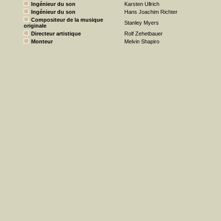
Ingénieur du son
Karsten Ullrich
Ingénieur du son
Hans Joachim Richter
Compositeur de la musique
Stanley Myers
originale
Directeur artistique
Rolf Zehetbauer
Monteur
Melvin Shapiro