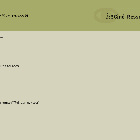
y Skolimowski
nis
é-Ressources
e roman "Roi, dame, valet"