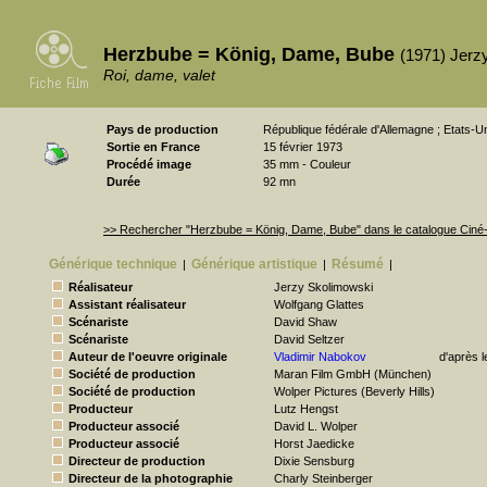
Herzbube = König, Dame, Bube
(1971) Jerz
Roi, dame, valet
Pays de production
République fédérale d'Allemagne ; Etats-U
Sortie en France
15 février 1973
Procédé image
35 mm - Couleur
Durée
92 mn
>> Rechercher "Herzbube = König, Dame, Bube" dans le catalogue Cin
Générique technique
Générique artistique
Résumé
|
|
|
Réalisateur
Jerzy Skolimowski
Assistant réalisateur
Wolfgang Glattes
Scénariste
David Shaw
Scénariste
David Seltzer
Auteur de l'oeuvre originale
Vladimir Nabokov
d'après l
Société de production
Maran Film GmbH (München)
Société de production
Wolper Pictures (Beverly Hills)
Producteur
Lutz Hengst
Producteur associé
David L. Wolper
Producteur associé
Horst Jaedicke
Directeur de production
Dixie Sensburg
Directeur de la photographie
Charly Steinberger