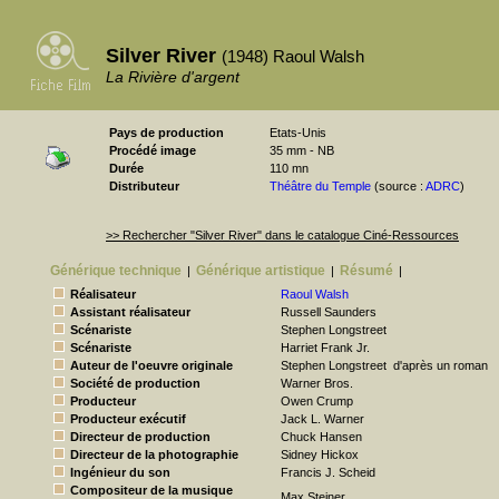
Silver River
(1948) Raoul Walsh
La Rivière d'argent
Pays de production
Etats-Unis
Procédé image
35 mm - NB
Durée
110 mn
Distributeur
Théâtre du Temple
(source :
ADRC
)
>> Rechercher "Silver River" dans le catalogue Ciné-Ressources
Générique technique
Générique artistique
Résumé
|
|
|
Réalisateur
Raoul Walsh
Assistant réalisateur
Russell Saunders
Scénariste
Stephen Longstreet
Scénariste
Harriet Frank Jr.
Auteur de l'oeuvre originale
Stephen Longstreet
d'après un roman
Société de production
Warner Bros.
Producteur
Owen Crump
Producteur exécutif
Jack L. Warner
Directeur de production
Chuck Hansen
Directeur de la photographie
Sidney Hickox
Ingénieur du son
Francis J. Scheid
Compositeur de la musique
Max Steiner