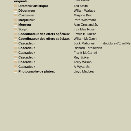
originale
Directeur artistique
Ted Smith
Décorateur
William Wallace
Costumier
Marjorie Best
Maquilleur
Perc Westmore
Monteur
Alan Crosland Jr.
Script
Irva Mae Ross
Coordinateur des effets spéciaux
Edwin B. DuPar
Coordinateur des effets spéciaux
William McGann
Cascadeur
Jock Mahoney
doublure d'Errol Fl
Cascadeur
Richard Farnsworth
Cascadeur
Frank McCarroll
Cascadeur
Ray Spiker
Cascadeur
Terry Wilson
Cascadeur
Al Wyatt Sr.
Photographe de plateau
Lloyd MacLean