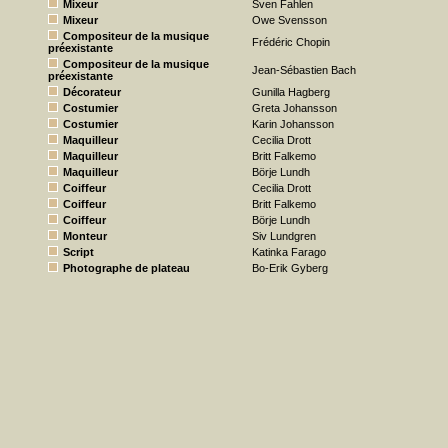
Mixeur
Sven Fahlen
Mixeur
Owe Svensson
Compositeur de la musique
Frédéric Chopin
préexistante
Compositeur de la musique
Jean-Sébastien Bach
préexistante
Décorateur
Gunilla Hagberg
Costumier
Greta Johansson
Costumier
Karin Johansson
Maquilleur
Cecilia Drott
Maquilleur
Britt Falkemo
Maquilleur
Börje Lundh
Coiffeur
Cecilia Drott
Coiffeur
Britt Falkemo
Coiffeur
Börje Lundh
Monteur
Siv Lundgren
Script
Katinka Farago
Photographe de plateau
Bo-Erik Gyberg