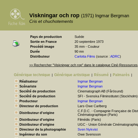
Viskningar och rop
(1971) Ingmar Bergman
Cris et chuchotements
Pays de production
Suède
Sortie en France
20 septembre 1973
Procédé image
35 mm - Couleur
Durée
90 mn
Distributeur
Carlotta Films
(source :
ADRC
)
>> Rechercher "Viskningar och rop" dans le catalogue Ciné-Ressources
Générique technique
Générique artistique
Résumé
Palmarès
|
|
|
|
Réalisateur
Ingmar Bergman
Scénariste
Ingmar Bergman
Société de production
Cinematograph AB (Fårösund)
Société de production
SFI - Svenska Filminstitutet (Stockholm)
Producteur
Ingmar Bergman
Directeur de production
Lars-Owe Carlberg
C.F.D.C. - Compagnie Française de Distr
Distributeur d'origine
Cinématographique (Paris)
Distributeur d'origine
Filmédis (Paris)
Distributeur d'origine
UGC - Union Générale Cinématographi
Directeur de la photographie
Sven Nykvist
Ingénieur du son
Owe Svensson