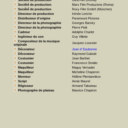
Société de production
Ultra Film (Roma)
Société de production
Mars Film Produzione (Roma)
Société de production
Roxy Film GmbH (München)
Directeur de production
Irénée Leriche
Distributeur d'origine
Paramount Pictures
Directeur de la photographie
Georges Barsky
Directeur de la photographie
Pierre Petit
Cadreur
Adolphe Charlet
Ingénieur du son
Guy Villette
Compositeur de la musique
Jacques Loussier
originale
Décorateur
Jean d' Eaubonne
Décorateur
Raymond Gabutti
Costumier
Jean Barthet
Costumier
Francesco Smalto
Maquilleur
Maguy Vernadet
Maquilleur
Micheline Chaperon
Monteur
Hélène Plemiannikov
Script
Annie Maurel
Régisseur
Armand Tabuteau
Photographe de plateau
Maurice Chapiron