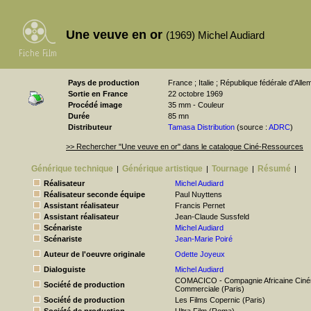
Une veuve en or
(1969) Michel Audiard
Pays de production
France ; Italie ; République fédérale d'All
Sortie en France
22 octobre 1969
Procédé image
35 mm - Couleur
Durée
85 mn
Distributeur
Tamasa Distribution
(source :
ADRC
)
>> Rechercher "Une veuve en or" dans le catalogue Ciné-Ressources
Générique technique
Générique artistique
Tournage
Résumé
|
|
|
|
Réalisateur
Michel Audiard
Réalisateur seconde équipe
Paul Nuyttens
Assistant réalisateur
Francis Pernet
Assistant réalisateur
Jean-Claude Sussfeld
Scénariste
Michel Audiard
Scénariste
Jean-Marie Poiré
Auteur de l'oeuvre originale
Odette Joyeux
Dialoguiste
Michel Audiard
COMACICO - Compagnie Africaine Ciné
Société de production
Commerciale (Paris)
Société de production
Les Films Copernic (Paris)