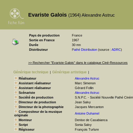
Evariste Galois
(1964) Alexandre Astruc
Pays de production
France
Sortie en France
1967
Durée
30 mn
Distributeur
Pathé Distribution
(source :
ADRC
)
>> Rechercher "Evariste Galois" dans le catalogue Ciné-Ressources
Générique technique
Générique artistique
|
|
Réalisateur
Alexandre Astruc
Assistant réalisateur
Marc Simenon
Assistant réalisateur
Gérard Follin
Scénariste
Alexandre Astruc
Société de production
S.N.P.C. - Société Nouvelle Pathé Ciné
Directeur de production
Jean Salvy
Directeur de la photographie
Jacques Mercanton
Compositeur de la musique
Antoine Duhamel
originale
Monteur
Denise de Casabianca
Script
Sonia Salvy
Régisseur
François Turlure