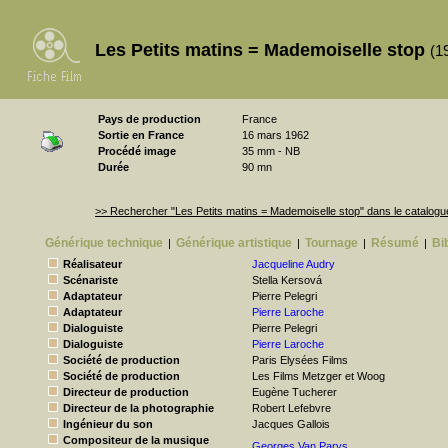
Les Petits matins = Mademoiselle stop
(1
Pays de production
France
Sortie en France
16 mars 1962
Procédé image
35 mm - NB
Durée
90 mn
>> Rechercher "Les Petits matins = Mademoiselle stop" dans le catalo
Générique technique
Générique artistique
Tournage
Résumé
Bi
|
|
|
|
Réalisateur
Jacqueline Audry
Scénariste
Stella Kersová
Adaptateur
Pierre Pelegri
Adaptateur
Pierre Laroche
Dialoguiste
Pierre Pelegri
Dialoguiste
Pierre Laroche
Société de production
Paris Elysées Films
Société de production
Les Films Metzger et Woog
Directeur de production
Eugène Tucherer
Directeur de la photographie
Robert Lefebvre
Ingénieur du son
Jacques Gallois
Compositeur de la musique
Georges Van Parys