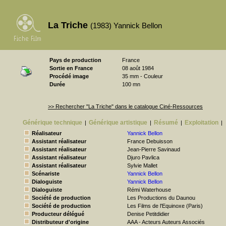
La Triche
(1983) Yannick Bellon
Pays de production
France
Sortie en France
08 août 1984
Procédé image
35 mm - Couleur
Durée
100 mn
>> Rechercher "La Triche" dans le catalogue Ciné-Ressources
Générique technique
Générique artistique
Résumé
Exploitation
|
|
|
|
Réalisateur
Yannick Bellon
Assistant réalisateur
France Debuisson
Assistant réalisateur
Jean-Pierre Savinaud
Assistant réalisateur
Djuro Pavlica
Assistant réalisateur
Sylvie Mallet
Scénariste
Yannick Bellon
Dialoguiste
Yannick Bellon
Dialoguiste
Rémi Waterhouse
Société de production
Les Productions du Daunou
Société de production
Les Films de l'Equinoxe (Paris)
Producteur délégué
Denise Petitdidier
Distributeur d'origine
AAA - Acteurs Auteurs Associés