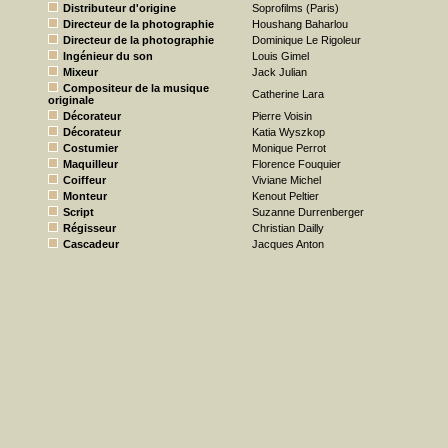
Distributeur d'origine
Soprofilms (Paris)
Directeur de la photographie
Houshang Baharlou
Directeur de la photographie
Dominique Le Rigoleur
Ingénieur du son
Louis Gimel
Mixeur
Jack Julian
Compositeur de la musique
Catherine Lara
originale
Décorateur
Pierre Voisin
Décorateur
Katia Wyszkop
Costumier
Monique Perrot
Maquilleur
Florence Fouquier
Coiffeur
Viviane Michel
Monteur
Kenout Peltier
Script
Suzanne Durrenberger
Régisseur
Christian Dailly
Cascadeur
Jacques Anton