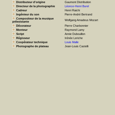
Distributeur d'origine
Gaumont Distribution
Directeur de la photographie
Léonce-Henri Burel
Cadreur
Henri Raichi
Ingénieur du son
Pierre-André Bertrand
Compositeur de la musique
Wolfgang Amadeus Mozart
préexistante
Décorateur
Pierre Charbonnier
Monteur
Raymond Lamy
Script
Annie Dubouillon
Régisseur
Irénée Leriche
Coopérateur technique
Louis Malle
Photographe de plateau
Jean-Louis Castelli