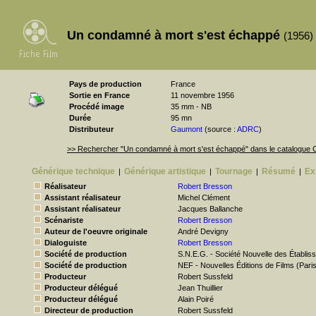
Un condamné à mort s'est échappé
(1956)
Pays de production
France
Sortie en France
11 novembre 1956
Procédé image
35 mm - NB
Durée
95 mn
Distributeur
Gaumont
(source :
ADRC
)
>> Rechercher "Un condamné à mort s'est échappé" dans le catalogue
Générique technique
Générique artistique
Tournage
Résumé
Ex
|
|
|
|
Réalisateur
Robert Bresson
Assistant réalisateur
Michel Clément
Assistant réalisateur
Jacques Ballanche
Scénariste
Robert Bresson
Auteur de l'oeuvre originale
André Devigny
Dialoguiste
Robert Bresson
Société de production
S.N.E.G. - Société Nouvelle des Établ
Société de production
NEF - Nouvelles Éditions de Films (Pari
Producteur
Robert Sussfeld
Producteur délégué
Jean Thuillier
Producteur délégué
Alain Poiré
Directeur de production
Robert Sussfeld