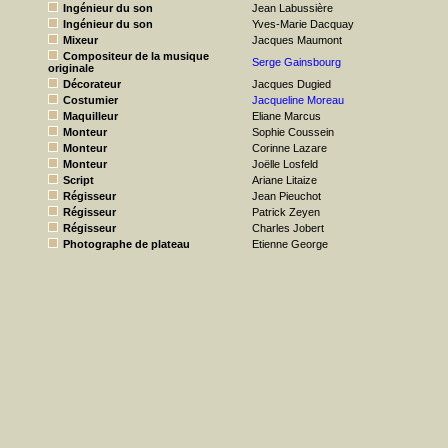
Ingénieur du son
Jean Labussière
Ingénieur du son
Yves-Marie Dacquay
Mixeur
Jacques Maumont
Compositeur de la musique
Serge Gainsbourg
originale
Décorateur
Jacques Dugied
Costumier
Jacqueline Moreau
Maquilleur
Eliane Marcus
Monteur
Sophie Coussein
Monteur
Corinne Lazare
Monteur
Joëlle Losfeld
Script
Ariane Litaize
Régisseur
Jean Pieuchot
Régisseur
Patrick Zeyen
Régisseur
Charles Jobert
Photographe de plateau
Etienne George