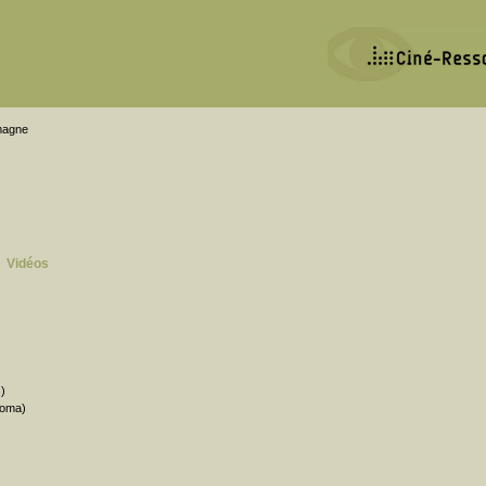
emagne
Vidéos
|
s)
Roma)