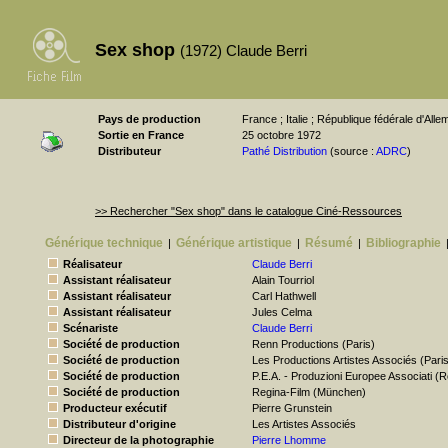
Sex shop
(1972) Claude Berri
Pays de production
France ; Italie ; République fédérale d'All
Sortie en France
25 octobre 1972
Distributeur
Pathé Distribution
(source :
ADRC
)
>> Rechercher "Sex shop" dans le catalogue Ciné-Ressources
Générique technique
Générique artistique
Résumé
Bibliographie
|
|
|
Réalisateur
Claude Berri
Assistant réalisateur
Alain Tourriol
Assistant réalisateur
Carl Hathwell
Assistant réalisateur
Jules Celma
Scénariste
Claude Berri
Société de production
Renn Productions (Paris)
Société de production
Les Productions Artistes Associés (Pari
Société de production
P.E.A. - Produzioni Europee Associati (
Société de production
Regina-Film (München)
Producteur exécutif
Pierre Grunstein
Distributeur d'origine
Les Artistes Associés
Directeur de la photographie
Pierre Lhomme