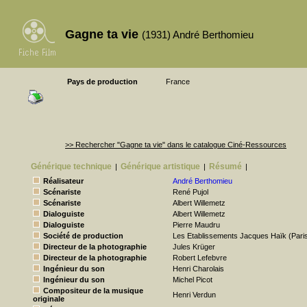
Gagne ta vie
(1931) André Berthomieu
Pays de production
France
>> Rechercher "Gagne ta vie" dans le catalogue Ciné-Ressources
Générique technique
Générique artistique
Résumé
|
|
|
Réalisateur
André Berthomieu
Scénariste
René Pujol
Scénariste
Albert Willemetz
Dialoguiste
Albert Willemetz
Dialoguiste
Pierre Maudru
Société de production
Les Etablissements Jacques Haïk (Pari
Directeur de la photographie
Jules Krüger
Directeur de la photographie
Robert Lefebvre
Ingénieur du son
Henri Charolais
Ingénieur du son
Michel Picot
Compositeur de la musique
Henri Verdun
originale