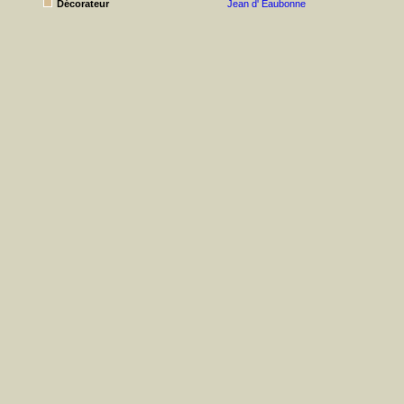
Décorateur
Jean d' Eaubonne