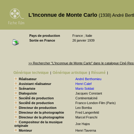
L'Inconnue de Monte Carlo
(1938) André Ber
Pays de production
France ; Italie
Sortie en France
26 janvier 1939
>> Rechercher "L'Inconnue de Monte Carlo" dans le catalogue Ciné-Re
Générique technique
Générique artistique
Résumé
|
|
|
Réalisateur
André Berthomieu
Assistant réalisateur
Henri Calef
Scénariste
Mario Soldati
Dialoguiste
Jacques Constant
Société de production
Continentalciné
Société de production
Franco-London-Film (Paris)
Directeur de production
Leo Bomba
Directeur de la photographie
Fred Langenfeld
Directeur de la photographie
Marcel Franchi
Compositeur de la musique
Joe Hajos
originale
Monteur
Henri Taverna