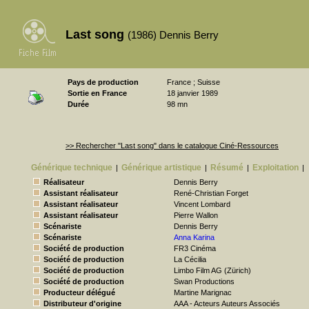
Last song
(1986) Dennis Berry
Pays de production
France ; Suisse
Sortie en France
18 janvier 1989
Durée
98 mn
>> Rechercher "Last song" dans le catalogue Ciné-Ressources
Générique technique
Générique artistique
Résumé
Exploitation
|
|
|
|
Réalisateur
Dennis Berry
Assistant réalisateur
René-Christian Forget
Assistant réalisateur
Vincent Lombard
Assistant réalisateur
Pierre Wallon
Scénariste
Dennis Berry
Scénariste
Anna Karina
Société de production
FR3 Cinéma
Société de production
La Cécilia
Société de production
Limbo Film AG (Zürich)
Société de production
Swan Productions
Producteur délégué
Martine Marignac
Distributeur d'origine
AAA - Acteurs Auteurs Associés