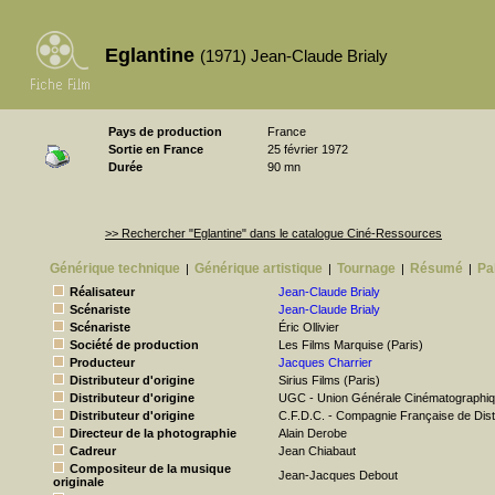
Eglantine
(1971) Jean-Claude Brialy
Pays de production
France
Sortie en France
25 février 1972
Durée
90 mn
>> Rechercher "Eglantine" dans le catalogue Ciné-Ressources
Générique technique
Générique artistique
Tournage
Résumé
Pa
|
|
|
|
Réalisateur
Jean-Claude Brialy
Scénariste
Jean-Claude Brialy
Scénariste
Éric Ollivier
Société de production
Les Films Marquise (Paris)
Producteur
Jacques Charrier
Distributeur d'origine
Sirius Films (Paris)
Distributeur d'origine
UGC - Union Générale Cinématographi
Distributeur d'origine
C.F.D.C. - Compagnie Française de Dist
Directeur de la photographie
Alain Derobe
Cadreur
Jean Chiabaut
Compositeur de la musique
Jean-Jacques Debout
originale