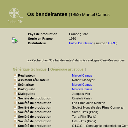
Os bandeirantes
(1959) Marcel Camus
Pays de production
France ; Italie
Sortie en France
1960
Distributeur
Pathé Distribution
(source :
ADRC
)
>> Rechercher "Os bandeirantes" dans le catalogue Ciné-Ressources
Générique technique
Générique artistique
|
|
Réalisateur
Marcel Camus
Assistant réalisateur
Robert Mazoyer
Scénariste
Marcel Camus
Dialoguiste
Marcel Camus
Dialoguiste
Jacques Viot
Société de production
Cinétel (Paris)
Société de production
Les Films Jean Manzon
Société de production
Société Nouvelle des Films Cormoran
Société de production
Silver Films (Paris)
Société de production
Terra Film (Paris)
Société de production
Cité-Films (Paris)
Société de production
C.I.C.C. - Compagnie Industrielle et C