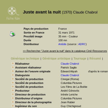
Juste avant la nuit
(1970) Claude Chabrol
Pays de production
France
Sortie en France
31 mars 1971
Procédé image
35 mm - Couleur
Durée
100 mn
Distributeur
Artédis
(source :
ADRC
)
>> Rechercher "Juste avant la nuit" dans le catalogue Ciné-Ressources
Générique technique
Générique artistique
Tournage
Résumé
|
|
|
|
Réalisateur
Claude Chabrol
Assistant réalisateur
Patrick Saglio
Auteur de l'oeuvre originale
Edward Atiyah
d'après le roman 
Dialoguiste
Claude Chabrol
Société de production
Cinegai (Roma)
Société de production
Columbia Pictures
Société de production
Les Films de La Boétie
Producteur
André Génovès
Directeur de production
Irénée Leriche
Distributeur d'origine
Columbia Pictures
Directeur de la photographie
Jean Rabier
Ingénieur du son
Guy Chichignoud