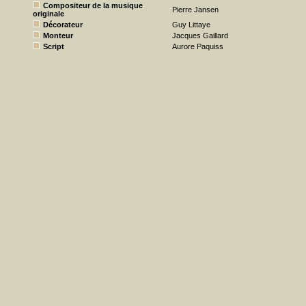
Compositeur de la musique
Pierre Jansen
originale
Décorateur
Guy Littaye
Monteur
Jacques Gaillard
Script
Aurore Paquiss