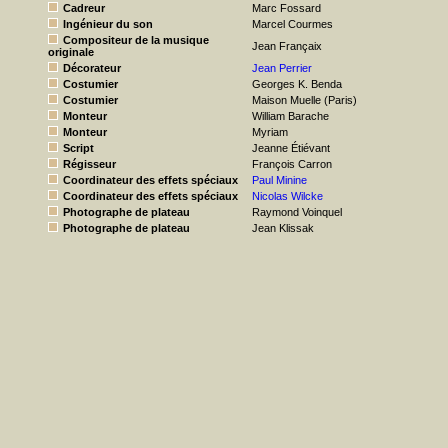
Cadreur
Marc Fossard
Ingénieur du son
Marcel Courmes
Compositeur de la musique
Jean Françaix
originale
Décorateur
Jean Perrier
Costumier
Georges K. Benda
Costumier
Maison Muelle (Paris)
Monteur
William Barache
Monteur
Myriam
Script
Jeanne Étiévant
Régisseur
François Carron
Coordinateur des effets spéciaux
Paul Minine
Coordinateur des effets spéciaux
Nicolas Wilcke
Photographe de plateau
Raymond Voinquel
Photographe de plateau
Jean Klissak