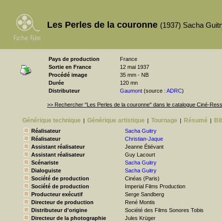
Les Perles de la couronne
(1937) Sacha Guitr
Pays de production
France
Sortie en France
12 mai 1937
Procédé image
35 mm - NB
Durée
120 mn
Distributeur
Gaumont
(source :
ADRC
)
>> Rechercher "Les Perles de la couronne" dans le catalogue Ciné-Res
Générique technique
Générique artistique
Tournage
Résumé
Bi
|
|
|
|
Réalisateur
Sacha Guitry
Réalisateur
Christian-Jaque
Assistant réalisateur
Jeanne Étiévant
Assistant réalisateur
Guy Lacourt
Scénariste
Sacha Guitry
Dialoguiste
Sacha Guitry
Société de production
Cinéas (Paris)
Société de production
Imperial Films Production
Producteur exécutif
Serge Sandberg
Directeur de production
René Montis
Distributeur d'origine
Société des Films Sonores Tobis
Directeur de la photographie
Jules Krüger