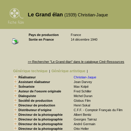
Le Grand élan
(1939) Christian-Jaque
Pays de production
France
Sortie en France
14 décembre 1940
>> Rechercher "Le Grand élan" dans le catalogue Ciné-Ressources
Générique technique
Générique artistique
|
|
Réalisateur
Christian-Jaque
Assistant réalisateur
Jean Darvey
Scénariste
Max Kolpé
Auteur de l'oeuvre originale
Fred Schiller
Dialoguiste
Michel Duran
Société de production
Globus Film
Directeur de production
Henri Sokal
Distributeur d'origine
C.F.F. - Comptoir Français du Film
Directeur de la photographie
Albert Benitz
Directeur de la photographie
Georges Tairraz
Directeur de la photographie
André Germain
Directeur de la photographie
Otto Heller