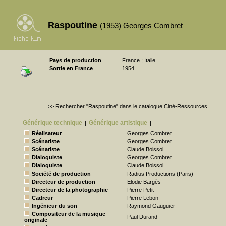
Raspoutine
(1953) Georges Combret
Pays de production
France ; Italie
Sortie en France
1954
>> Rechercher "Raspoutine" dans le catalogue Ciné-Ressources
Générique technique
Générique artistique
|
|
Réalisateur
Georges Combret
Scénariste
Georges Combret
Scénariste
Claude Boissol
Dialoguiste
Georges Combret
Dialoguiste
Claude Boissol
Société de production
Radius Productions (Paris)
Directeur de production
Elodie Bargès
Directeur de la photographie
Pierre Petit
Cadreur
Pierre Lebon
Ingénieur du son
Raymond Gauguier
Compositeur de la musique
Paul Durand
originale