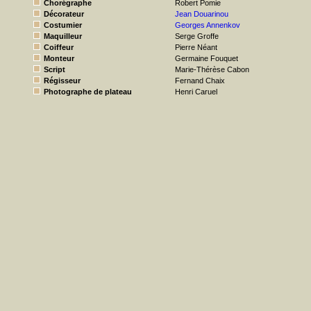
Chorégraphe
Robert Pomie
Décorateur
Jean Douarinou
Costumier
Georges Annenkov
Maquilleur
Serge Groffe
Coiffeur
Pierre Néant
Monteur
Germaine Fouquet
Script
Marie-Thérèse Cabon
Régisseur
Fernand Chaix
Photographe de plateau
Henri Caruel