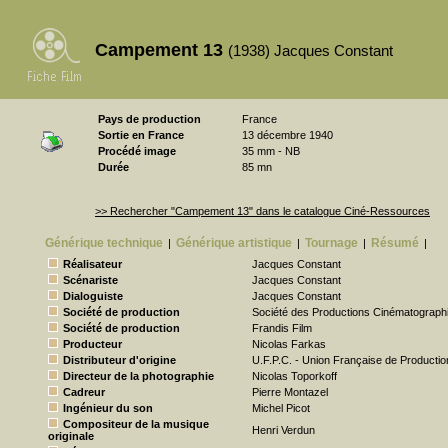
Campement 13
(1938) Jacques Constant
Pays de production
France
Sortie en France
13 décembre 1940
Procédé image
35 mm - NB
Durée
85 mn
>> Rechercher "Campement 13" dans le catalogue Ciné-Ressources
Générique technique
Générique artistique
Tournage
Résumé
|
|
|
|
Réalisateur
Jacques Constant
Scénariste
Jacques Constant
Dialoguiste
Jacques Constant
Société de production
Société des Productions Cinématograph
Société de production
Frandis Film
Producteur
Nicolas Farkas
Distributeur d'origine
U.F.P.C. - Union Française de Producti
Directeur de la photographie
Nicolas Toporkoff
Cadreur
Pierre Montazel
Ingénieur du son
Michel Picot
Compositeur de la musique
Henri Verdun
originale