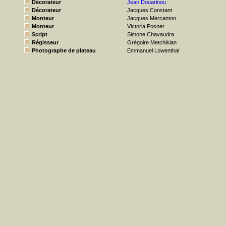
Décorateur
Jean Douarinou
Décorateur
Jacques Constant
Monteur
Jacques Mercanton
Monteur
Victoria Posner
Script
Simone Chavaudra
Régisseur
Grégoire Metchikian
Photographe de plateau
Emmanuel Lowenthal