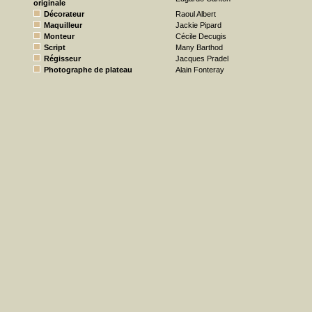
originale
Décorateur
Raoul Albert
Maquilleur
Jackie Pipard
Monteur
Cécile Decugis
Script
Many Barthod
Régisseur
Jacques Pradel
Photographe de plateau
Alain Fonteray