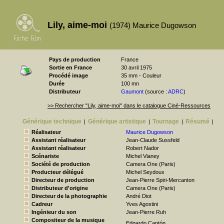
Lily, aime-moi
(1974) Maurice Dugowson
Pays de production
France
Sortie en France
30 avril 1975
Procédé image
35 mm - Couleur
Durée
100 mn
Distributeur
Gaumont
(source :
ADRC
)
>> Rechercher "Lily, aime-moi" dans le catalogue Ciné-Ressources
Générique technique
Générique artistique
Tournage
Résumé
|
|
|
|
Réalisateur
Maurice Dugowson
Assistant réalisateur
Jean-Claude Sussfeld
Assistant réalisateur
Robert Nador
Scénariste
Michel Vianey
Société de production
Camera One (Paris)
Producteur délégué
Michel Seydoux
Directeur de production
Jean-Pierre Spiri-Mercanton
Distributeur d'origine
Camera One (Paris)
Directeur de la photographie
André Diot
Cadreur
Yves Agostini
Ingénieur du son
Jean-Pierre Ruh
Compositeur de la musique
Edgardo Cantón